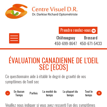
Prendre rendez-vous
Châteauguay
Brossard
450-699-8647
450-671-5433
ÉVALUATION CANADIENNE DE L'OEIL
SEC [ECOS]
Ce questionnaire aide à établir le degré de gravité de vos
symptômes de l'oeil sec
En Aucun
La moitié du
La plupart du
Tout le
-
+
Parfois
Temps
temps
temps
temps
Veuillez nous indiquer si vous avez ressenti l’un des symptômes