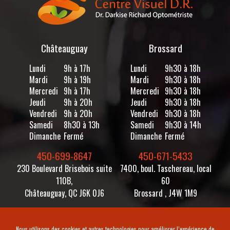
Châteauguay
Brossard
Lundi
9h à 17h
Lundi
9h30 à 18h
Mardi
9h à 19h
Mardi
9h30 à 18h
Mercredi
9h à 17h
Mercredi
9h30 à 18h
Jeudi
9h à 20h
Jeudi
9h30 à 18h
Vendredi
9h à 20h
Vendredi
9h30 à 18h
Samedi
8h30 à 13h
Samedi
9h30 à 14h
Dimanche
Fermé
Dimanche
Fermé
450-699-8647
450-671-5433
230 Boulevard Brisebois suite
7400, boul. Taschereau, local
110B,
60
Châteauguay, QC J6K 0J6
Brossard , J4W 1M9
Facebook
Facebook
Suivez-nous sur
Suivez-nous sur
Nous utilisons des cookies et autres technologies pour améliorer l’expérience de